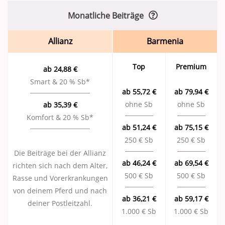
Monatliche Beiträge
Allianz
Barmenia
Top
Premium
ab 24,88 €
Smart & 20 % Sb*
ab 55,72 €
ab 79,94 €
ohne Sb
ohne Sb
ab 35,39 €
Komfort & 20 % Sb*
ab 51,24 €
ab 75,15 €
250 € Sb
250 € Sb
Die Beiträge bei der Allianz
ab 46,24 €
ab 69,54 €
richten sich nach dem Alter,
500 € Sb
500 € Sb
Rasse und Vor­erkrankungen
von deinem Pferd und nach
ab 36,21 €
ab 59,17 €
deiner Postleitzahl.
1.000 € Sb
1.000 € Sb